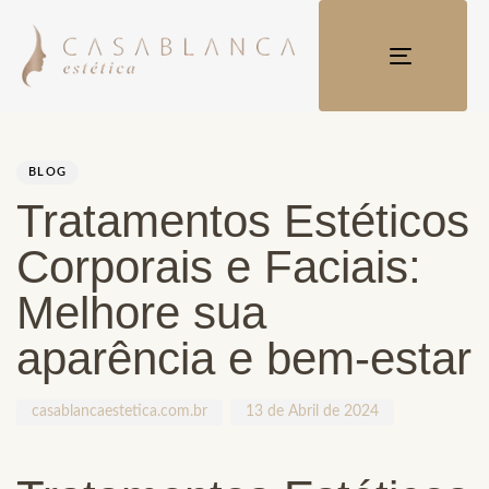
TOGGLE
NAVIGATI
Author
Published
PUBLISHED
on:
IN:
BLOG
Tratamentos Estéticos
Corporais e Faciais:
Melhore sua
aparência e bem-estar
casablancaestetica.com.br
13 de Abril de 2024